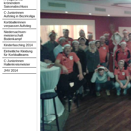
krönendem
Saisonabschluss
C-Juniorinnen
Aufstieg in Bezirksliga
Korbballerinnen
verpassen Aufstieg
Niedersachsen-
meisterschaft
Bodenkampf
Kinderfasching 2014
Einheitliche Kleidung
für Korbballteams
C-Juniorinnen
Hallenkreismeister
JHV 2014