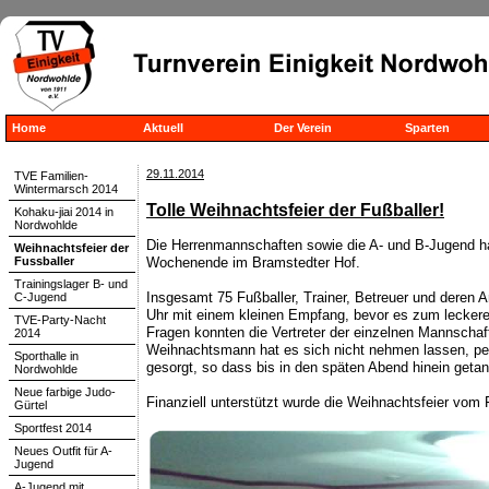
Home
Aktuell
Der Verein
Sparten
29.11.2014
TVE Familien-
Wintermarsch 2014
Tolle Weihnachtsfeier der Fußballer!
Kohaku-jiai 2014 in
Nordwohlde
Die Herrenmannschaften sowie die A- und B-Jugend h
Weihnachtsfeier der
Fussballer
Wochenende im Bramstedter Hof.
Trainingslager B- und
Insgesamt 75 Fußballer, Trainer, Betreuer und deren 
C-Jugend
Uhr mit einem kleinen Empfang, bevor es zum leckeren
TVE-Party-Nacht
Fragen konnten die Vertreter der einzelnen Mannscha
2014
Weihnachtsmann hat es sich nicht nehmen lassen, pe
Sporthalle in
gesorgt, so dass bis in den späten Abend hinein getan
Nordwohlde
Neue farbige Judo-
Finanziell unterstützt wurde die Weihnachtsfeier vom
Gürtel
Sportfest 2014
Neues Outfit für A-
Jugend
A-Jugend mit