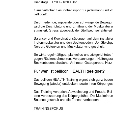
Dienstags
..
17:00 - 18:00 Uhr.
Ganzheitlicher Gesundheitssport für jedermann und -
bellicon
®.
Durch federnde, wippende oder schwingende Bewegun
wird die Durchblutung und Ernährung der Muskulatur
stimuliert, Stress abgebaut, der Stoffwechsel aktivie
Balance- und Koordinationsübungen auf dem instabile
Tiefenmuskulatur und den Beckenboden. Der Gleichg
Nerven, Gelenken und Muskulatur wird geschult.
So wirkt regelmäßiges, planvolles und zielgerichtetes 
gegen Rückenschmerzen, Verspannungen, Haltungss
Beckenbodenschwäche, Arthrose, Osteoporose, Herz-K
Für wen ist bellicon HEALTH geeignet?
Das bellicon HEALTH Training eignet sich ganz besonde
Bewegung (wieder) entdecken, sowie ihren Körper gesu
Das Training verspricht Abwechslung und Freude. Bei
eine Verbesserung des Körpergefühls. Die Muskeln un
Balance geschult und die Fitness verbessert.
TRAININGSFOKUS