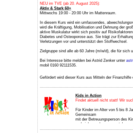
NEU im TVE (ab 20. August 2025):
Aktiv & Stark 60+
Mittwochs 19:00 - 20:00 Uhr im Mattenraum.
In diesem Kurs wird ein umfassendes, abwechslungsre
wird die Kräftigung, Mobilisation und Dehnung der gr
aktive Muskulatur wirkt sich positiv auf Risikofaktore
Diabetes und Osteoporose aus. Sie trägt zur Erhaltung
Verletzungen vor und unterstützt den Stoffwechsel.
Zielgruppe sind alle ab 60 Jahre (m/w/d), die für sich
Bei Interesse bitte melden bei Astrid Zenker unter
ast
mobil 0160 92111535.
Gefördert wird dieser Kurs aus Mitteln der Finanzhil
..............................................................................
Kids in Action
Findet aktuell nicht statt! Wir su
Für Kinder im Alter von 5 bis 8 J
Gemeinsam
mit der Betreuungsperson des K
und vieles mehr zum austoben un
..............................................................................