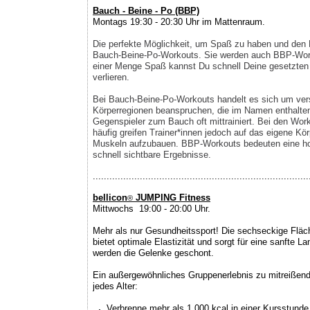
Bauch - Beine - Po (BBP)
Montags 19:30 - 20:30 Uhr im Mattenraum.
Die perfekte Möglichkeit, um Spaß zu haben und den K
Bauch-Beine-Po-Workouts. Sie werden auch BBP-Work
einer Menge Spaß kannst Du schnell Deine gesetzten
verlieren.
Bei Bauch-Beine-Po-Workouts handelt es sich um vers
Körperregionen beanspruchen, die im Namen enthalten
Gegenspieler zum Bauch oft mittrainiert. Bei den Wor
häufig greifen Trainer*innen jedoch auf das eigene Kö
Muskeln aufzubauen. BBP-Workouts bedeuten eine h
schnell sichtbare Ergebnisse.
..............................................................................
bellicon
JUMPING
Fitness
®
Mittwochs
.
19:00 - 20:00 Uhr.
Mehr als nur Gesundheitssport! Die sechseckige Fläch
bietet optimale Elastizität und sorgt für eine sanfte
werden die Gelenke geschont.
Ein außergewöhnliches Gruppenerlebnis zu mitreißend
jedes Alter:
Verbrenne mehr als 1.000 kcal in einer Kursstunde