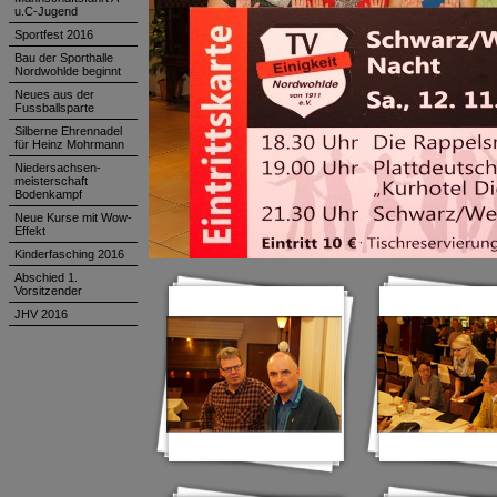
u.C-Jugend
Sportfest 2016
Bau der Sporthalle
Nordwohlde beginnt
Neues aus der
Fussballsparte
Silberne Ehrennadel
für Heinz Mohrmann
Niedersachsen-
meisterschaft
Bodenkampf
Neue Kurse mit Wow-
Effekt
Kinderfasching 2016
Abschied 1.
Vorsitzender
JHV 2016