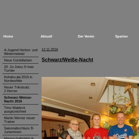
Home
Aktuell
Der Verein
Sparten
12.11.2016
A-Jugend Herbst- und
Wintermeister
Schwarz/Weiße-Nacht
Neue Gürtelfarben
20. Ju-Jutsu X-mas
Turnier
Kohaku-jiai 2016 in
Nordwohlde
Neuer Trikotsatz
2.Herren
Schwarz-Weisse-
Nacht 2016
Timo Waldeck
ausgezeichnet
Martin Werner neuer
Trainer
Saisonabschluss B-
Juniorinnen
Mannschaftsfahrt A-