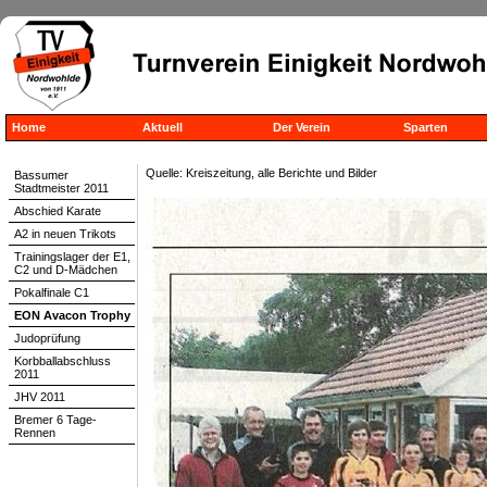
Home
Aktuell
Der Verein
Sparten
Quelle: Kreiszeitung, alle Berichte und Bilder
Bassumer
Stadtmeister 2011
Abschied Karate
A2 in neuen Trikots
Trainingslager der E1,
C2 und D-Mädchen
Pokalfinale C1
EON Avacon Trophy
Judoprüfung
Korbballabschluss
2011
JHV 2011
Bremer 6 Tage-
Rennen