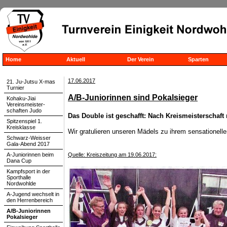
Home
Aktuell
Der Verein
Sparten
17.06.2017
21. Ju-Jutsu X-mas
Turnier
A/B-Juniorinnen sind Pokalsieger
Kohaku-Jiai
Vereinsmeister-
schaften Judo
Das Double ist geschafft: Nach Kreismeisterschaft
Spitzenspiel 1.
Kreisklasse
Wir gratulieren unseren Mädels zu ihrem sensationell
Schwarz-Weisser
Gala-Abend 2017
A-Juniorinnen beim
Quelle: Kreiszeitung am 19.06.2017:
Dana Cup
Kampfsport in der
Sporthalle
Nordwohlde
A-Jugend wechselt in
den Herrenbereich
A/B-Juniorinnen
Pokalsieger