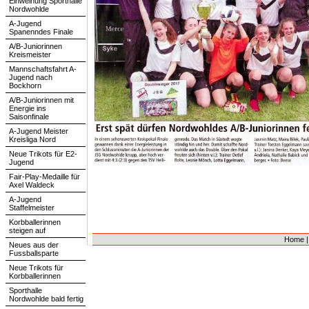
Einweihung Sporthalle
Nordwohlde
A-Jugend
Spanenndes Finale
A/B-Juniorinnen
Kreismeister
Mannschaftsfahrt A-
Jugend nach
Bockhorn
A/B-Juniorinnen mit
Energie ins
Saisonfinale
A-Jugend Meister
Kreisliga Nord
Neue Trikots für E2-
Jugend
Fair-Play-Medaille für
Axel Waldeck
A-Jugend
Staffelmeister
Korbballerinnen
steigen auf
Home
Neues aus der
Fussballsparte
Neue Trikots für
Korbballerinnen
Sporthalle
Nordwohlde bald fertig