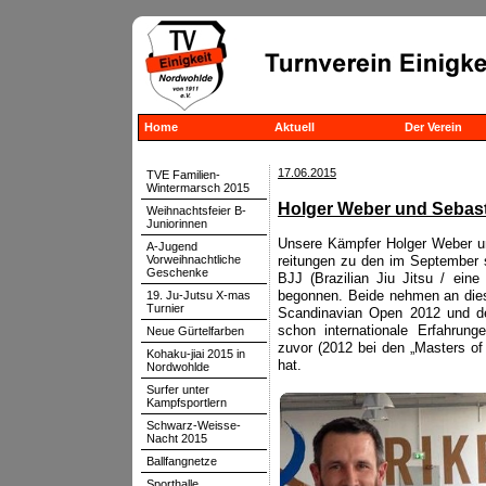
Home
Aktuell
Der Verein
17.06.2015
TVE Familien-
Wintermarsch 2015
Holger Weber und Sebasti
Weihnachtsfeier B-
Juniorinnen
Unsere Kämpfer Holger Weber un
A-Jugend
Vorweihnachtliche
reitungen zu den im September s
Geschenke
BJJ (Brazilian Jiu Jitsu / ein
begonnen. Beide nehmen an diese
19. Ju-Jutsu X-mas
Turnier
Scandinavian Open 2012 und de
schon internationale Erfahrun
Neue Gürtelfarben
zuvor (2012 bei den „Masters o
Kohaku-jiai 2015 in
hat.
Nordwohlde
Surfer unter
Kampfsportlern
Schwarz-Weisse-
Nacht 2015
Ballfangnetze
Sporthalle