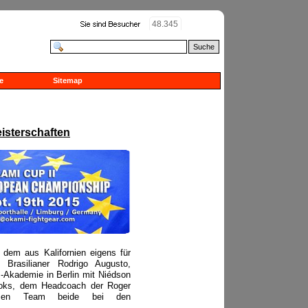
48.345
Suche
e
Sitemap
eisterschaften
 dem aus Kalifornien eigens für
 Brasilianer Rodrigo Augusto,
J-Akademie in Berlin mit Niédson
rooks, dem Headcoach der Roger
ssen Team beide bei den