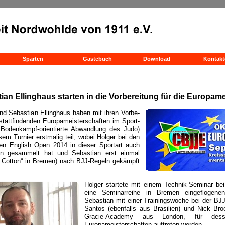
Sparten
Gästebuch
Download
Kontakt
an Ellinghaus starten in die Vorbereitung für die Europam
d Sebastian Ellinghaus haben mit ihren Vorbe-
tattfindenden Europameisterschaften im Sport-
e Bodenkampf-orientierte Abwandlung des Judo)
m Turnier erstmalig teil, wobei Holger bei den
n English Open 2014 in dieser Sportart auch
gen gesammelt hat und Sebastian erst einmal
f Cotton“ in Bremen) nach BJJ-Regeln gekämpft
Holger startete mit einem Technik-Seminar bei
eine Seminarreihe in Bremen eingeflogenen
Sebastian mit einer Trainingswoche bei der BJ
Santos (ebenfalls aus Brasilien) und Nick B
Gracie-Academy aus London, für de
Europameisterschaften auftreten werden.