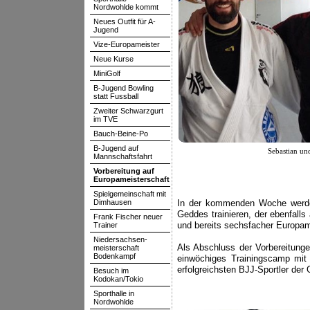
Nordwohlde kommt
Neues Outfit für A-
Jugend
Vize-Europameister
Neue Kurse
MiniGolf
B-Jugend Bowling
statt Fussball
Zweiter Schwarzgurt
im TVE
Bauch-Beine-Po
B-Jugend auf
Sebastian un
Mannschaftsfahrt
Vorbereitung auf
Europameisterschaft
Spielgemeinschaft mit
Dimhausen
In der kommenden Woche werden
Geddes trainieren, der ebenfal
Frank Fischer neuer
und bereits sechsfacher Europame
Trainer
Niedersachsen-
Als Abschluss der Vorbereitunge
meisterschaft
Bodenkampf
einwöchiges Trainingscamp mit
erfolgreichsten BJJ-Sportler der
Besuch im
Kodokan/Tokio
Sporthalle in
Nordwohlde