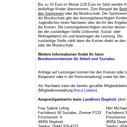
Bis zu 10 Euro im Monat (120 Euro im Jahr) werden fü
bedürftige Kinder übernommen: Zum Beispiel der
Beit
den Sportverein
oder die Musikschule. Der Sportverei
die Musikschule gibt den leistungsberechtigten Kinder
Jugendlichen einen Nachweis über die Art des Angebo
die Kosten. Die Leistungsberechtigten reichen diesen
bei der zuständigen Stelle (Jobcenter, Sozial- oder
Wohngeldamt) ein und beantragen die Leistung. Die
zuständige Stelle zahlt dann die Kosten direkt an den
oder die Musikschule.
Weitere Informationen findet Ihr beim
Bundesministerium für Arbeit und Soziales
.
Anträge auf Leistungen können bei den Kreisen oder k
Bürgeramt oder in der Kreisverwaltung) sowie bei den 
Als Nachweis kann der bereits gezahlte Mitgliedsbeitr
(Mitgliederverwaltung
Anica Lüdeke
).
Ansprechpartner/in beim
Landkreis Diepholz
(dort 
Frau Sabine Lohrig
Herr Michael
Fachdienst 50 Soziales, Zimmer P133
Fachdienst 
Prinzhornstr. 4
Prinzhornstr.
49356 Diepholz
49356 Dieph
Telefon: 05441 976-4223
Telefon: 05