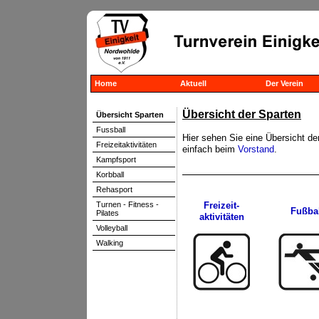
Home
Aktuell
Der Verein
Übersicht der Sparten
Übersicht Sparten
Fussball
Hier sehen Sie eine Übersicht de
Freizeitaktivitäten
einfach beim
Vorstand
.
Kampfsport
Korbball
Rehasport
Turnen - Fitness -
Freizeit-
Fußbal
Pilates
aktivitäten
Volleyball
Walking