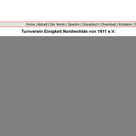
Home
|
Aktuell
|
Der Verein
|
Sparten
|
Gästebuch
|
Download
|
Kontakte
|