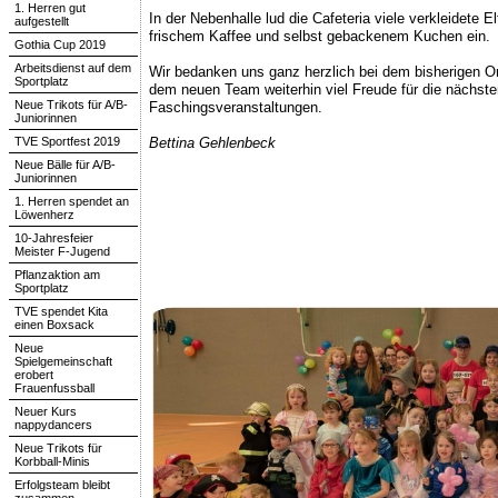
1. Herren gut
In der Nebenhalle lud die Cafeteria viele verkleidete E
aufgestellt
frischem Kaffee und selbst gebackenem Kuchen ein.
Gothia Cup 2019
Arbeitsdienst auf dem
Wir bedanken uns ganz herzlich bei dem bisherigen
Sportplatz
dem neuen Team weiterhin viel Freude für die nächste
Neue Trikots für A/B-
Faschingsveranstaltungen.
Juniorinnen
TVE Sportfest 2019
Bettina Gehlenbeck
Neue Bälle für A/B-
Juniorinnen
1. Herren spendet an
Löwenherz
10-Jahresfeier
Meister F-Jugend
Pflanzaktion am
Sportplatz
TVE spendet Kita
einen Boxsack
Neue
Spielgemeinschaft
erobert
Frauenfussball
Neuer Kurs
nappydancers
Neue Trikots für
Korbball-Minis
Erfolgsteam bleibt