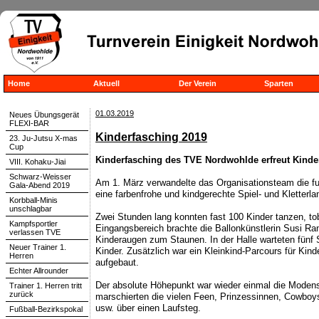
Home
Aktuell
Der Verein
Sparten
01.03.2019
Neues Übungsgerät
FLEXI-BAR
Kinderfasching 2019
23. Ju-Jutsu X-mas
Cup
Kinderfasching des TVE Nordwohlde erfreut Kinde
VIII. Kohaku-Jiai
Schwarz-Weisser
Am 1. März verwandelte das Organisationsteam die fun
Gala-Abend 2019
eine farbenfrohe und kindgerechte Spiel- und Kletterla
Korbball-Minis
unschlagbar
Zwei Stunden lang konnten fast 100 Kinder tanzen, to
Kampfsportler
Eingangsbereich brachte die Ballonkünstlerin Susi Ra
verlassen TVE
Kinderaugen zum Staunen. In der Halle warteten fünf S
Neuer Trainer 1.
Kinder. Zusätzlich war ein Kleinkind-Parcours für Kind
Herren
aufgebaut.
Echter Allrounder
Der absolute Höhepunkt war wieder einmal die Modensc
Trainer 1. Herren tritt
zurück
marschierten die vielen Feen, Prinzessinnen, Cowboy
usw. über einen Laufsteg.
Fußball-Bezirkspokal