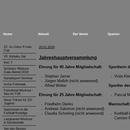
Home
Aktuell
Der Verein
Sparten
22. Ju-Jutsu X-mas
26.01.2018
Cup
VII. Kohaku Jiai
Jahreshauptversammlung
KoC 7
Ehrung für 40 Jahre Mitgliedschaft:
Sportlerin 
Schwarz-Weisser
Gala-Abend 2018
Stephan Jamer
Viola Kle
Kampfsport-Seminar
Jürgen Melloh (nicht anwesend)
Ischa Freimaak
Alfred Wolter
Sportler de
Functional Workout -
Neu im TVE
Ehrung für 25 Jahre Mitgliedschaft:
Pascal M
Neue Trikots für D2-
Jugend
Friedhelm Dierks
Mannschaft 
Andreas Salomon (nicht anwesend)
Saisonstart in die
Fußball-Kreisliga
Claudia Schorling (nicht anwesend)
Korbball-
Carsten 
Langhantel-Workout
in Nordwohlde
Von den Besten