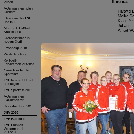
Ehrenrat
lernen
A-Juniorinnen holen
Hartwig L
Kreistitel
Meike Sa
Ehrungen des LSB
Klaus Sch
und KSB
Johann T
Meister 1. Fußball-
Alfred Wo
Kreisklasse
Korbballerinnen in
neuem Outfit
Löwencup 2018
Wiederbelebung
Korbball-
Landesmeisterschaft
Neue Tore für den
Sportplatz
TVE Nordwohlde will
aufsteigen
TVE Sportfest 2018
A-Juniorinnen
Hallenmeister
Kinderfasching 2018
JHV 2018
TVE Hallencup
TVE Familien-
Wintermarsch
2017/18