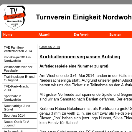
Home
Aktuell
Der Verein
Sparten
03/04.05.2014
TVE Familien-
Wintermarsch 2014
Korbballerinnen verpassen Aufstieg
Kohaku-jiai 2014 in
Nordwohlde
Aufstiegsspiele eine Nummer zu groß
Weihnachtsfeier der
Fussballer
Am Wochenende 3./4. Mai 2014 fanden in der Halle in B
Trainingslager B- und
Niedersachsenliga statt. Aufgrund unserer guten Abschl
C-Jugend
hatten wir uns das Ticket zur Teilnahme an den Aufsti
TVE-Party-Nacht
2014
Mit großer Vorfreude auf spannende Spiele und Geg
Sporthalle in
sind wir am Samstag nach Barrien gefahren. Der erst
Nordwohlde
Neue farbige Judo-
Korbfrau Rabea Bokelmann ist als Korbfrau zu groß! 
Gürtel
genau 3 mm zu viel!! D. h. sie darf zwar als Feldspiele
Sportfest 2014
Diesen „Job“ haben sich jetzt Inga Hübner, Silvia Thied
Neues Outfit für A-
kein Ersatz für Rabea!
Jugend
A-Jugend mit