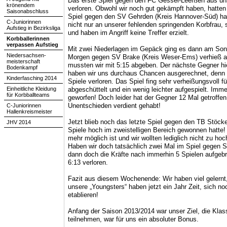
Das erste Spiel gegen den FC Gessel-Leerßen aus unse
krönendem
verloren. Obwohl wir noch gut gekämpft haben, hatt
Saisonabschluss
Spiel gegen den SV Gehrden (Kreis Hannover-Süd) hab
C-Juniorinnen
nicht nur an unserer fehlenden springenden Korbfrau,
Aufstieg in Bezirksliga
und haben im Angriff keine Treffer erzielt.
Korbballerinnen
verpassen Aufstieg
Mit zwei Niederlagen im Gepäck ging es dann am Son
Niedersachsen-
Morgen gegen SV Brake (Kreis Weser-Ems) verhieß au
meisterschaft
mussten wir mit 5:15 abgeben. Der nächste Gegner h
Bodenkampf
haben wir uns durchaus Chancen ausgerechnet, denn O
Kinderfasching 2014
Spiele verloren. Das Spiel fing sehr verheißungsvoll fü
Einheitliche Kleidung
abgeschüttelt und ein wenig leichter aufgespielt. Imm
für Korbballteams
geworfen! Doch leider hat der Gegner 12 Mal getroffen.
Unentschieden verdient gehabt!
C-Juniorinnen
Hallenkreismeister
Jetzt blieb noch das letzte Spiel gegen den TB Stöcke
JHV 2014
Spiele hoch im zweistelligen Bereich gewonnen hatte! 
mehr möglich ist und wir wollten lediglich nicht zu ho
Haben wir doch tatsächlich zwei Mal im Spiel gegen St
dann doch die Kräfte nach immerhin 5 Spielen aufgebr
6:13 verloren.
Fazit aus diesem Wochenende: Wir haben viel gelernt
unsere „Youngsters“ haben jetzt ein Jahr Zeit, sich n
etablieren!
Anfang der Saison 2013/2014 war unser Ziel, die Klas
teilnehmen, war für uns ein absoluter Bonus.