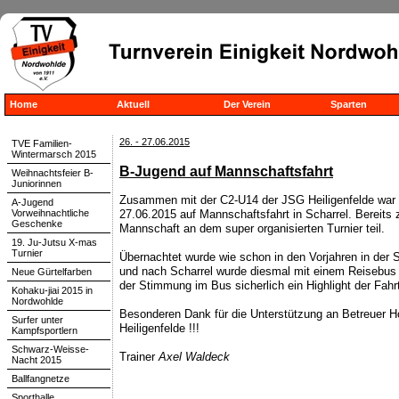
Home
Aktuell
Der Verein
Sparten
26. - 27.06.2015
TVE Familien-
Wintermarsch 2015
B-Jugend auf Mannschaftsfahrt
Weihnachtsfeier B-
Juniorinnen
Zusammen mit der C2-U14 der JSG Heiligenfelde war
A-Jugend
Vorweihnachtliche
27.06.2015 auf Mannschaftsfahrt in Scharrel. Bereit
Geschenke
Mannschaft an dem super organisierten Turnier teil.
19. Ju-Jutsu X-mas
Turnier
Übernachtet wurde wie schon in den Vorjahren in der S
und nach Scharrel wurde diesmal mit einem Reisebus 
Neue Gürtelfarben
der Stimmung im Bus sicherlich ein Highlight der Fahr
Kohaku-jiai 2015 in
Nordwohlde
Besonderen Dank für die Unterstützung an Betreuer 
Surfer unter
Heiligenfelde !!!
Kampfsportlern
Schwarz-Weisse-
Trainer
Axel Waldeck
Nacht 2015
Ballfangnetze
Sporthalle