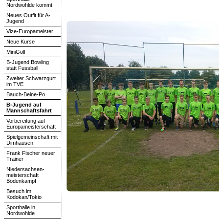
Nordwohlde kommt
Neues Outfit für A-
Jugend
Vize-Europameister
Neue Kurse
MiniGolf
B-Jugend Bowling
statt Fussball
Zweiter Schwarzgurt
im TVE
Bauch-Beine-Po
B-Jugend auf
Mannschaftsfahrt
Vorbereitung auf
Europameisterschaft
Spielgemeinschaft mit
Dimhausen
Frank Fischer neuer
Trainer
Niedersachsen-
meisterschaft
Bodenkampf
Besuch im
Kodokan/Tokio
Sporthalle in
Nordwohlde