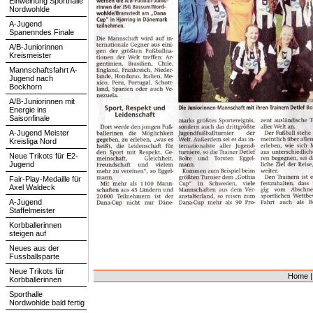
Einweihung Sporthalle
Nordwohlde
A-Jugend
Spanenndes Finale
A/B-Juniorinnen
Kreismeister
Mannschaftsfahrt A-
Jugend nach
Bockhorn
A/B-Juniorinnen mit
Energie ins
Saisonfinale
A-Jugend Meister
Kreisliga Nord
Neue Trikots für E2-
Jugend
Fair-Play-Medaille für
Axel Waldeck
A-Jugend
Staffelmeister
Korbballerinnen
steigen auf
Neues aus der
Fussballsparte
Neue Trikots für
Home
Korbballerinnen
Sporthalle
Nordwohlde bald fertig