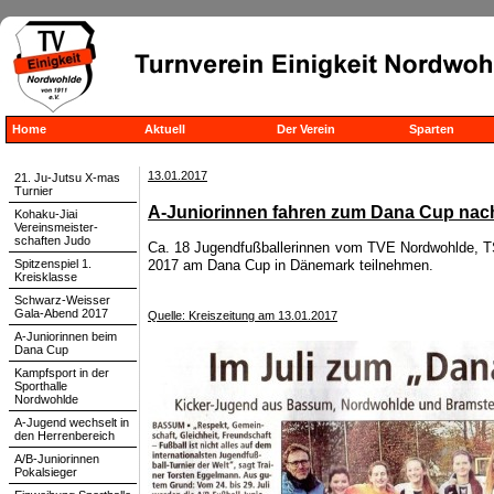
Home
Aktuell
Der Verein
Sparten
13.01.2017
21. Ju-Jutsu X-mas
Turnier
A-Juniorinnen fahren zum Dana Cup na
Kohaku-Jiai
Vereinsmeister-
schaften Judo
Ca. 18 Jugendfußballerinnen vom TVE Nordwohlde, 
Spitzenspiel 1.
2017 am Dana Cup in Dänemark teilnehmen.
Kreisklasse
Schwarz-Weisser
Gala-Abend 2017
Quelle: Kreiszeitung am 13.01.2017
A-Juniorinnen beim
Dana Cup
Kampfsport in der
Sporthalle
Nordwohlde
A-Jugend wechselt in
den Herrenbereich
A/B-Juniorinnen
Pokalsieger