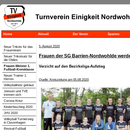
Home
Aktuell
Der Verein
Sparten
5. August 2020
Neue Trikots für das
Frauenteam
Frauen der SG Barrien-Nordwohlde werden
Neuer Trikotsatz für
die Oldies
Frauen-Meister 1.
Verzicht auf den Bezirksliga-Aufstieg
Fußball-Kreisklasse
Neuer Trainer 1.
Herren
Quelle: Kreiszeitung am 05.08.2020
Volleyballnetz geklaut
Jeinsen und TVE
trennen sich
Corona-Krise
Kinderfasching 2020
JHV 2020
Volleyball Turniersieg
in Cluvenhagen
Revival-Fußball