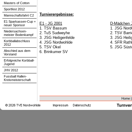
Masters of Cotton
Sportfest 2012
Turnierergebnisse:
Mannschaftsfahrt C2
E1 Sparkassen-Cup +
E1 - JG 2001
D-Mädchen 
neuer Sponsor
1. TSV Bassum
1. JSG Nord
Niedersachsen-
2. TuS Sudweyhe
2. TSV Barri
meister Bodenkampf
3. JSG Heiligenfelde
3. JSG Heili
Korbballabschluss
4. JSG Nordwohlde
4. SFR Rath
2012
5. TSV Okel
5. JSG Süst
Abschied aus dem
6. Brinkumer SV
Vorstand
Erfolgreiche Korbball-
Jugend
JHV 2012
Fussball Hallen-
Kreismeisterschaft
Home