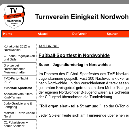
Home
Aktuell
Der Verein
Sparten
13./14.07.2012
Kohaku-jiai 2012 in
Nordwohlde
Fußball-Sportfest in Nordwohlde
C1 neue Regenjacken
und Bälle
Super - Jugendturniertag in Nordwohlde
Bronze bei
Norddeutschen
Meisterschaften
Im Rahmen des Fußball-Sportfestes des TVE Nordwoh
Jugendturniere gespielt. Fast 300 Nachwuchskicker
TVE-Party-Nacht
2012
nach Nordwohlde. In den verschiedenen Altersklasse
gesamten Kreisgebiet getreu nach dem Motto "Fair geh
Fussball-Sportfest
der eigenen Nordwohlder B-Jugend waren als Schiedsri
Abschied vom Eltern-
der C-Jugend übernahmen die Turnierleitung.
Kind-Turnen
Judo Graduierung &
"Toll organisiert - tolle Stimmung!"
, so der O-Ton d
Lehrgang
Meister 1. Kreisklasse
Jeder Spieler freute sich am Turnierende über einen e
Nord
C1 Pokalsieger +
neuer Sponsor