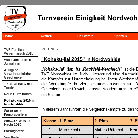
Home
Aktuell
Der Verein
Sparten
29.11.2015
TVE Familien-
Wintermarsch 2015
"Kohaku-jiai 2015" in Nordwohlde
Weihnachtsfeier B-
Juniorinnen
„
Kohaku-jiai
“ (jap. für „
Rot/Weiß-Vergleich
“) ist die
A-Jugend
Vorweihnachtliche
TVE Nordwohlde im Judo. Hintergrund sind die tradit
Geschenke
die Kämpfer zur Unterscheidung bei Ihren Wettkämp
die Wettkämpfe in vier Leistungsklassen statt. Di
19. Ju-Jutsu X-mas
Turnier
Geschlecht oder Gewichtsklasse, sondern ausschließ
Neue Gürtelfarben
die Saison.
Kohaku-jiai 2015 in
Nordwohlde
In diesem Jahr führten die Vergleichskämpfe zu den 
Surfer unter
Kampfsportlern
Klasse
1. Platz
2. Platz
3. P
Schwarz-Weisse-
Nacht 2015
1
Munir Zohbi
Mattes Ritterhoff
Ben
Ballfangnetze
Sporthalle