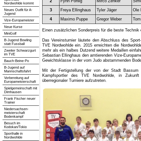
2
Fynn Pohlig
Mirco Zenker
Sim
Nordwohlde kommt
3
Freya Ellinghaus
Tyler Jäger
Ole 
Neues Outfit für A-
Jugend
4
Maximo Puppe
Gregor Weber
Tom 
Vize-Europameister
Neue Kurse
Einen zusätzlichen Sonderpreis für die beste Technik
MiniGolf
Das Vereinsturnier läutete den Abschluss des Spor
B-Jugend Bowling
statt Fussball
TVE Nordwohlde ein. 2015 erreichten die Nordwohlde
mehr als ein halbes Dutzend weitere Medaillen einfahr
Zweiter Schwarzgurt
im TVE
Sebastian Ellinghaus den amtierenden Vize-Europamei
Gewichtsklasse in der vom Judo abstammenden Bodenk
Bauch-Beine-Po
B-Jugend auf
Mit der Fertigstellung der von der Stadt Bassum
Mannschaftsfahrt
Kampfsportler des TVE Nordwohlde, in Zukunft 
Vorbereitung auf
überregionaler Turniere aufzutreten.
Europameisterschaft
Spielgemeinschaft mit
Dimhausen
Frank Fischer neuer
Trainer
Niedersachsen-
meisterschaft
Bodenkampf
Besuch im
Kodokan/Tokio
Sporthalle in
Nordwohlde