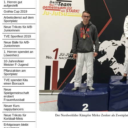
1. Herren gut
aufgestellt
Gothia Cup 2019
Arbeitsdienst auf dem
Sportplatz
Neue Trikots für A/B-
Juniorinnen
TVE Sportfest 2019
Neue Bälle für A/B-
Juniorinnen
1. Herren spendet an
Löwenherz
10-Jahresfeier
Meister F-Jugend
Pflanzaktion am
Sportplatz
TVE spendet Kita
einen Boxsack
Neue
Spielgemeinschaft
erobert
Frauenfussball
Neuer Kurs
nappydancers
Neue Trikots für
Der Nordwohlder Kämpfer Mirko Zenker als Zweitplatzi
Korbball-Minis
Erfolgsteam bleibt