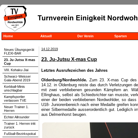
Home
Aktuell
Der Verein
Sparten
14.12.2019
Neues Übungsgerät
FLEXI-BAR
23. Ju-Jutsu X-mas Cup
23. Ju-Jutsu X-mas
Cup
VIII. Kohaku-Jiai
Letztes Ausrufezeichen des Jahres
Schwarz-Weisser
Oldenburg/Nordwohlde.
Zum 23. X-mas Cup des D
Gala-Abend 2019
14.12. in Oldenburg reiste das durch Verletzungen d
Korbball-Minis
mit zwei verbliebenen gesunden Kämpfern an. Wäh
unschlagbar
Ellinghaus, selbst als Schiedsrichter ran musste, ver
Kampfsportler
einer der beiden verbliebenen Nordwohlder, so dass 
verlassen TVE
U18- Juniorenbereich nach einer Medaille greifen kon
Neuer Trainer 1.
einer Silbermedaille ausserordentlich gut. Lediglich
Herren
aus Delmenhorst beugen.
Echter Allrounder
Trainer 1. Herren tritt
zurück
Fußball-Bezirkspokal