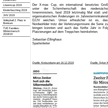
zusammen
Der X-mas Cup, ein international besetztes Großt
Löwencup 2019
unter der Schirmherrschaft des niedersächsi
Kinderfasching 2019
Innenministers, fand 2019 letztmalig Mal statt un
JHV 2019
organisatorischen Änderungen im Jahresterminkalend
DJJV weichen. Umso erfreulicher ist es, das
Volleyball 2. Platz in
Brinkum
Nordwohlder trotz der Verletzungsmisere die Serie z
bringen konnten und auch das fünfte Jahr in Fol
TVE Familien-
Wintermarsch
Platzierungen auf dem Treppchen heimkehrten.
2018/19
Sebastian Ellinghaus
Spartenleiter
Quelle: Kreiszeitung am 16.12.2019
Quelle: Syker 