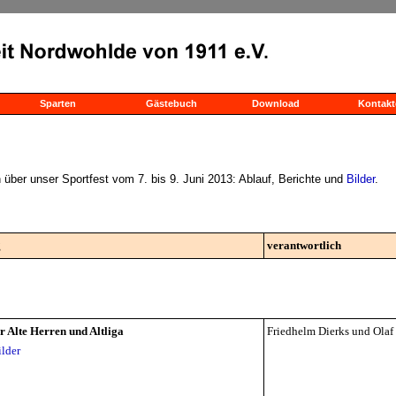
Sparten
Gästebuch
Download
Kontakt
n über unser Sportfest vom 7. bis 9. Juni 2013: Ablauf, Berichte und
Bilder
.
g
verantwortlich
r Alte Herren und Altliga
Friedhelm Dierks und Olaf
ilder