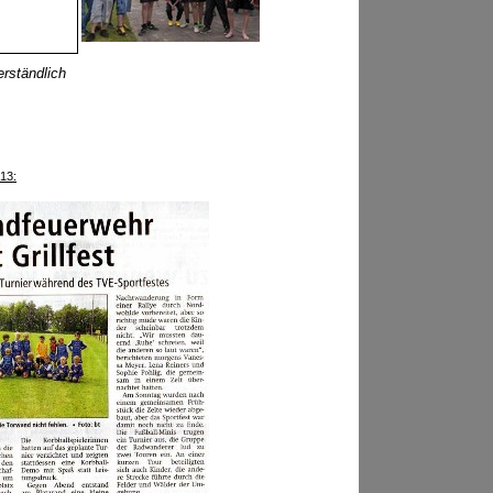
erständlich
13: