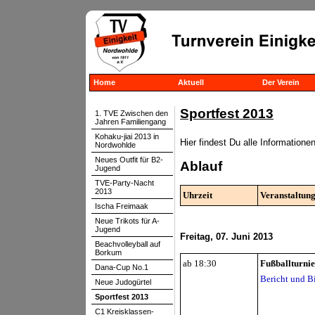
Home
Aktuell
Der Verein
Sportfest 2013
1. TVE Zwischen den
Jahren Familiengang
Kohaku-jiai 2013 in
Hier findest Du alle Informatione
Nordwohlde
Neues Outfit für B2-
Ablauf
Jugend
TVE-Party-Nacht
2013
Uhrzeit
Veranstaltun
Ischa Freimaak
Neue Trikots für A-
Jugend
Freitag, 07. Juni 2013
Beachvolleyball auf
Borkum
ab 18:30
Fußballturnie
Dana-Cup No.1
Bericht und B
Neue Judogürtel
Sportfest 2013
C1 Kreisklassen-