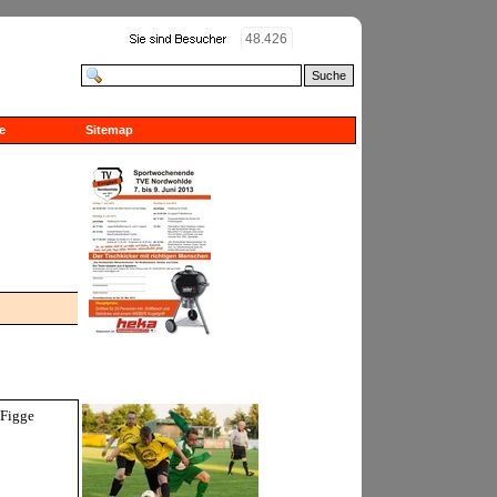
48.426
Suche
e
Sitemap
 Figge