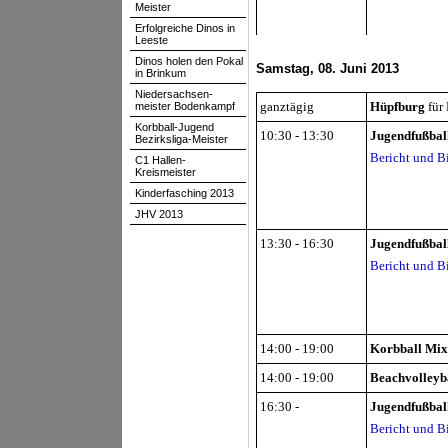
Meister
Erfolgreiche Dinos in
Leeste
Dinos holen den Pokal
Samstag, 08. Juni 2013
in Brinkum
Niedersachsen-
ganztägig
Hüpfburg
für
meister Bodenkampf
Korbball-Jugend
10:30 - 13:30
Jugendfußbal
Bezirksliga-Meister
Bericht und B
C1 Hallen-
Kreismeister
Kinderfasching 2013
JHV 2013
13:30 - 16:30
Jugendfußbal
Bericht und B
14:00 - 19:00
Korbball Mix
14:00 - 19:00
Beachvolleyb
16:30 -
Jugendfußbal
Bericht und B