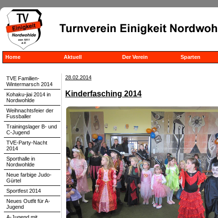
Home
Aktuell
Der Verein
Sparten
28.02.2014
TVE Familien-
Wintermarsch 2014
Kinderfasching 2014
Kohaku-jiai 2014 in
Nordwohlde
Weihnachtsfeier der
Fussballer
Trainingslager B- und
C-Jugend
TVE-Party-Nacht
2014
Sporthalle in
Nordwohlde
Neue farbige Judo-
Gürtel
Sportfest 2014
Neues Outfit für A-
Jugend
A-Jugend mit