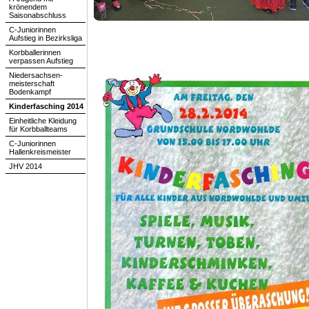
krönendem
Saisonabschluss
C-Juniorinnen
Aufstieg in Bezirksliga
Korbballerinnen
verpassen Aufstieg
Niedersachsen-
meisterschaft
Bodenkampf
Kinderfasching 2014
Einheitliche Kleidung
für Korbballteams
C-Juniorinnen
Hallenkreismeister
JHV 2014