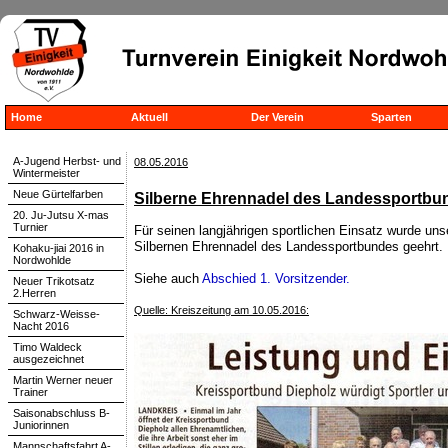
Home
Aktuell
Der Verein
Sparten
A-Jugend Herbst- und
08.05.2016
Wintermeister
Neue Gürtelfarben
Silberne Ehrennadel des Landessportbu
20. Ju-Jutsu X-mas
Turnier
Für seinen langjährigen sportlichen Einsatz wurde un
Silbernen Ehrennadel des Landessportbundes geehrt.
Kohaku-jiai 2016 in
Nordwohlde
Siehe auch
Abschied 1. Vorsitzender.
Neuer Trikotsatz
2.Herren
Quelle: Kreiszeitung am 10.05.2016:
Schwarz-Weisse-
Nacht 2016
Timo Waldeck
ausgezeichnet
Martin Werner neuer
Trainer
Saisonabschluss B-
Juniorinnen
Mannschaftsfahrt A-