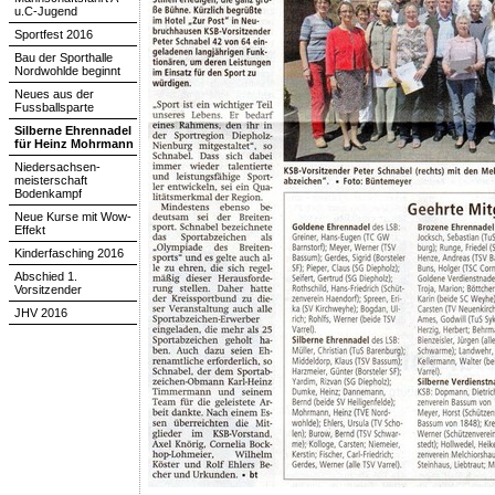
u.C-Jugend
Sportfest 2016
Bau der Sporthalle
Nordwohlde beginnt
Neues aus der
Fussballsparte
Silberne Ehrennadel
für Heinz Mohrmann
Niedersachsen-
meisterschaft
Bodenkampf
Neue Kurse mit Wow-
Effekt
Kinderfasching 2016
Abschied 1.
Vorsitzender
JHV 2016