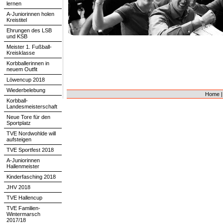
lernen
A-Juniorinnen holen
Kreistitel
Ehrungen des LSB
und KSB
Meister 1. Fußball-
Kreisklasse
Korbballerinnen in
neuem Outfit
Löwencup 2018
Wiederbelebung
Home
Korbball-
Landesmeisterschaft
Neue Tore für den
Sportplatz
TVE Nordwohlde will
aufsteigen
TVE Sportfest 2018
A-Juniorinnen
Hallenmeister
Kinderfasching 2018
JHV 2018
TVE Hallencup
TVE Familien-
Wintermarsch
2017/18