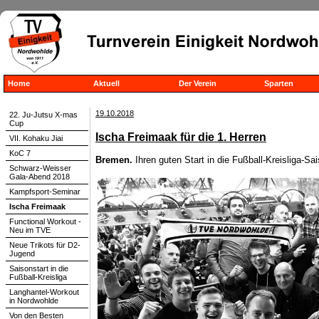
Home
Aktuell
Der Verein
Sparten
19.10.2018
22. Ju-Jutsu X-mas
Cup
Ischa Freimaak für die 1. Herren
VII. Kohaku Jiai
KoC 7
Bremen.
Ihren guten Start in die Fußball-Kreisliga-Sa
Schwarz-Weisser
Gala-Abend 2018
Kampfsport-Seminar
Ischa Freimaak
Functional Workout -
Neu im TVE
Neue Trikots für D2-
Jugend
Saisonstart in die
Fußball-Kreisliga
Langhantel-Workout
in Nordwohlde
Von den Besten