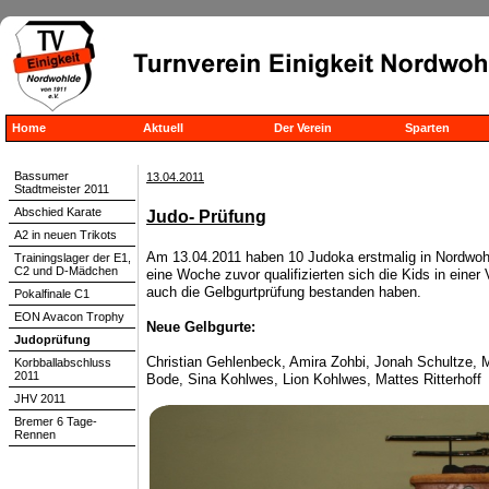
Home
Aktuell
Der Verein
Sparten
Bassumer
13.04.2011
Stadtmeister 2011
Abschied Karate
Judo- Prüfung
A2 in neuen Trikots
Am 13.04.2011 haben 10 Judoka erstmalig in Nordwohl
Trainingslager der E1,
C2 und D-Mädchen
eine Woche zuvor qualifizierten sich die Kids in einer
auch die Gelbgurtprüfung bestanden haben.
Pokalfinale C1
EON Avacon Trophy
Neue Gelbgurte:
Judoprüfung
Christian Gehlenbeck, Amira Zohbi, Jonah Schultze, 
Korbballabschluss
2011
Bode, Sina Kohlwes, Lion Kohlwes, Mattes Ritterhoff
JHV 2011
Bremer 6 Tage-
Rennen