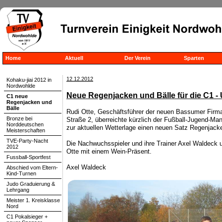
Home
Aktuell
Der Verein
Sparten
12.12.2012
Kohaku-jiai 2012 in
Nordwohlde
Neue Regenjacken und Bälle für die C1 -
C1 neue
Regenjacken und
Bälle
Rudi Otte, Geschäftsführer der neuen Bassumer Firma
Bronze bei
Straße 2, überreichte kürzlich der Fußball-Jugend-M
Norddeutschen
zur aktuellen Wetterlage einen neuen Satz Regenjack
Meisterschaften
TVE-Party-Nacht
Die Nachwuchsspieler und ihre Trainer Axel Waldeck 
2012
Otte mit einem Wein-Präsent.
Fussball-Sportfest
Axel Waldeck
Abschied vom Eltern-
Kind-Turnen
Judo Graduierung &
Lehrgang
Meister 1. Kreisklasse
Nord
C1 Pokalsieger +