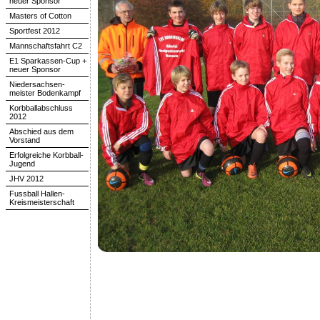
neuer Sponsor
Masters of Cotton
Sportfest 2012
Mannschaftsfahrt C2
E1 Sparkassen-Cup +
neuer Sponsor
Niedersachsen-
meister Bodenkampf
Korbballabschluss
2012
Abschied aus dem
Vorstand
Erfolgreiche Korbball-
Jugend
JHV 2012
Fussball Hallen-
Kreismeisterschaft