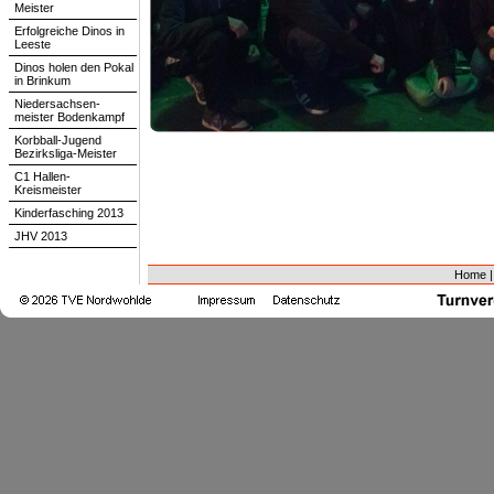
Meister
Erfolgreiche Dinos in
Leeste
Dinos holen den Pokal
in Brinkum
Niedersachsen-
meister Bodenkampf
Korbball-Jugend
Bezirksliga-Meister
C1 Hallen-
Kreismeister
Kinderfasching 2013
JHV 2013
Home