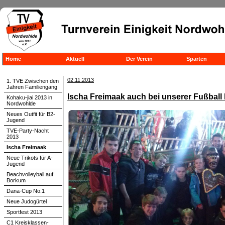
Home
Aktuell
Der Verein
Sparten
02.11.2013
1. TVE Zwischen den
Jahren Familiengang
Ischa Freimaak auch bei unserer Fußball 
Kohaku-jiai 2013 in
Nordwohlde
Neues Outfit für B2-
Jugend
TVE-Party-Nacht
2013
Ischa Freimaak
Neue Trikots für A-
Jugend
Beachvolleyball auf
Borkum
Dana-Cup No.1
Neue Judogürtel
Sportfest 2013
C1 Kreisklassen-