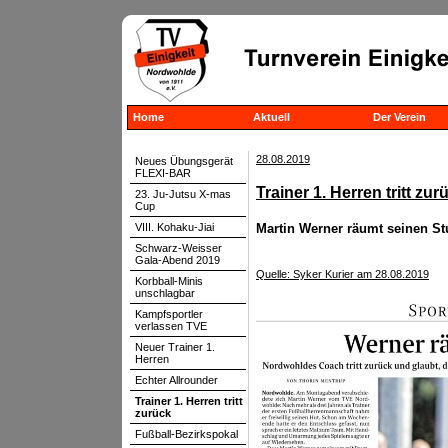
Home
Aktuell
Der Verein
28.08.2019
Neues Übungsgerät
FLEXI-BAR
Trainer 1. Herren tritt zur
23. Ju-Jutsu X-mas
Cup
VIII. Kohaku-Jiai
Martin Werner räumt seinen St
Schwarz-Weisser
Gala-Abend 2019
Quelle: Syker Kurier am 28.08.2019
Korbball-Minis
unschlagbar
Kampfsportler
verlassen TVE
Neuer Trainer 1.
Herren
Echter Allrounder
Trainer 1. Herren tritt
zurück
Fußball-Bezirkspokal