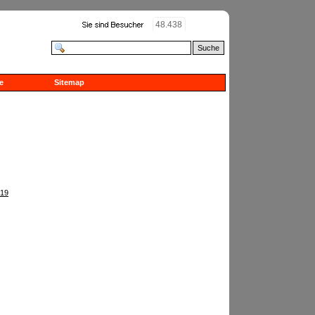
48.438
Suche
e
Sitemap
019