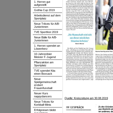
1. Herren gut
aufgestellt
Gothia Cup 2019
Arbeitsdienst auf dem
Sportplatz
Neue Trikots für A/B-
Juniorinnen
TVE Sportfest 2019
Neue Bälle für A/B-
Juniorinnen
1. Herren spendet an
Löwenherz
10-Jahresfeier
Meister F-Jugend
Pflanzaktion am
Sportplatz
TVE spendet Kita
einen Boxsack
Neue
Spielgemeinschaft
erobert
Frauenfussball
Neuer Kurs
nappydancers
Quelle: Kreiszeitung am 30.08.2019
Neue Trikots für
Korbball-Minis
Erfolgsteam bleibt