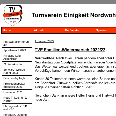
Home
Aktuell
Der Verein
Sparten
1. Januar 2023
Fußballtrainer hören
auf
TVE Familien-Wintermarsch 2022/23
Sportlerwahl 2023
Nikolaus-Lauf
Nordwohlde.
Nach zwei Jahren pandemiebedingter P
Altsenioren
Neujahrstag vom Sportplatz aus endlich wieder "durc
IX. Kohaku-Jiai
Das Wetter war weitgehend trocken, aber eigentlich 
Schwarz-Weisse-
Vorschläge kamen, den Wintermarsch umzubenennen;
Nacht 2023
Beachen by Night
Knapp 30 Teilnehmer*innen waren ca. eine Stunde unt
am Sportplatz Glühwein, heißen Apfelsaft und leckere
Kreisjugendpokal
Endspiele 2023
einige Vierbeiner hatten sichtlich Spaß.
Löwencup 2023
Herzlichen Dank an unsere Helfer Heinz und Hartwig! E
Neue Trikots für 2.
neue Jahr!
Herren
Ehrungen des LSB
und KSB
Korbball C-Jugend