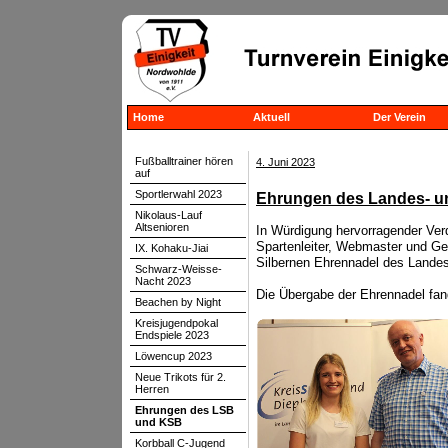
Home
Aktuell
Der Verein
Fußballtrainer hören
4. Juni 2023
auf
Sportlerwahl 2023
Ehrungen des Landes- u
Nikolaus-Lauf
Altsenioren
In Würdigung hervorragender Verd
Spartenleiter, Webmaster und Ges
IX. Kohaku-Jiai
Silbernen Ehrennadel des Lande
Schwarz-Weisse-
Nacht 2023
Die Übergabe der Ehrennadel fan
Beachen by Night
Kreisjugendpokal
Endspiele 2023
Löwencup 2023
Neue Trikots für 2.
Herren
Ehrungen des LSB
und KSB
Korbball C-Jugend