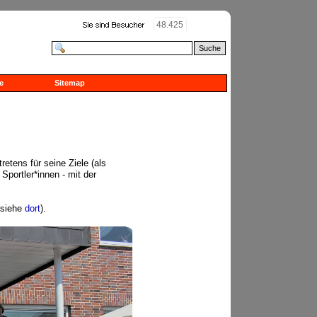
48.425
Suche
e
Sitemap
etens für seine Ziele (als
portler*innen - mit der
(siehe
dort
).